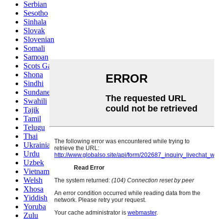
Serbian
Sesotho
Sinhala
Slovak
Slovenian
Somali
Samoan
Scots Gaelic
Shona
Sindhi
Sundanese
Swahili
Tajik
Tamil
Telugu
Thai
Ukrainian
Urdu
Uzbek
Vietnamese
Welsh
Xhosa
Yiddish
Yoruba
Zulu