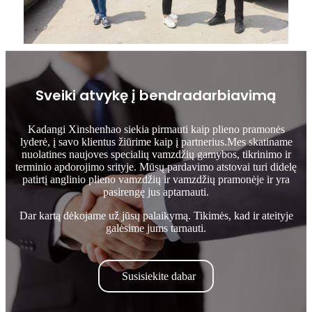
Sveiki atvykę į bendradarbiavimą
Kadangi Xinshenhao siekia pirmauti kaip plieno pramonės
lyderė, į savo klientus žiūrime kaip į partnerius.Mes skatiname
nuolatines naujoves specialių vamzdžių gamybos, tikrinimo ir
terminio apdorojimo srityje. Mūsų pardavimo atstovai turi didelę
patirtį anglinio plieno vamzdžių ir vamzdžių pramonėje ir yra
pasirengę jus aptarnauti.
Dar kartą dėkojame už jūsų palaikymą. Tikimės, kad ir ateityje
galėsime jums tarnauti.
Susisiekite dabar