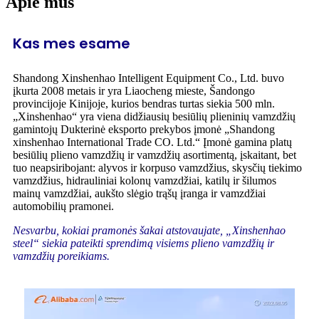
Apie mus
Kas mes esame
Shandong Xinshenhao Intelligent Equipment Co., Ltd. buvo
įkurta 2008 metais ir yra Liaocheng mieste, Šandongo
provincijoje Kinijoje, kurios bendras turtas siekia 500 mln.
„Xinshenhao“ yra viena didžiausių besiūlių plieninių vamzdžių
gamintojų Dukterinė eksporto prekybos įmonė „Shandong
xinshenhao International Trade CO. Ltd.“ Įmonė gamina platų
besiūlių plieno vamzdžių ir vamzdžių asortimentą, įskaitant, bet
tuo neapsiribojant: alyvos ir korpuso vamzdžius, skysčių tiekimo
vamzdžius, hidrauliniai kolonų vamzdžiai, katilų ir šilumos
mainų vamzdžiai, aukšto slėgio trąšų įranga ir vamzdžiai
automobilių pramonei.
Nesvarbu, kokiai pramonės šakai atstovaujate, „Xinshenhao
steel“ siekia pateikti sprendimą visiems plieno vamzdžių ir
vamzdžių poreikiams.