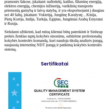
pramonės šakose, įskaitant: naftotiekį, katilus, šiluminę energiją,
elektros energiją, chemijos inžineriją, variklinių transporto
priemonių gamybą ir laivų statybą, ir yra eksportuojami į daugiau
nei 40 šalių, įskaitant: Vokietiją, Jungtinę Karalystę. , Kinija,
Pietų Korėja, Indija, Turkija, Egiptas, Jungtiniai Arabų Emyratai
ir Rusija.
Siekdami užtikrinti, kad mūsų klientai būtų patenkinti ir Sinheap
prekės ženklas taptų kokybės sinonimu, subūrėme profesionalią
kokybės kontrolės komandą, kuri naudoja tikslią analizės įrangą,
naujausią internetinę NDT įrangą ir patikimą kokybės kontrolės
sistemą.
Sertifikatai