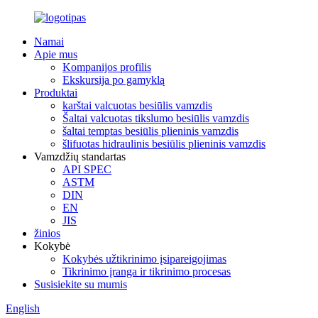
Namai
Apie mus
Kompanijos profilis
Ekskursija po gamyklą
Produktai
karštai valcuotas besiūlis vamzdis
Šaltai valcuotas tikslumo besiūlis vamzdis
šaltai temptas besiūlis plieninis vamzdis
šlifuotas hidraulinis besiūlis plieninis vamzdis
Vamzdžių standartas
API SPEC
ASTM
DIN
EN
JIS
žinios
Kokybė
Kokybės užtikrinimo įsipareigojimas
Tikrinimo įranga ir tikrinimo procesas
Susisiekite su mumis
English