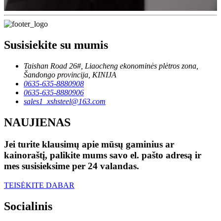
Susisiekite su mumis
Taishan Road 26#, Liaocheng ekonominės plėtros zona,
Šandongo provincija, KINIJA
0635-635-8880908
0635-635-8880906
sales1_xshsteel@163.com
NAUJIENAS
Jei turite klausimų apie mūsų gaminius ar
kainoraštį, palikite mums savo el. pašto adresą ir
mes susisieksime per 24 valandas.
TEISĖKITE DABAR
Socialinis