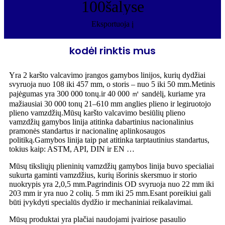
100
šalyse
Eksportuoja į
kodėl rinktis mus
Yra 2 karšto valcavimo įrangos gamybos linijos, kurių dydžiai
svyruoja nuo 108 iki 457 mm, o storis – nuo ​​5 iki 50 mm.Metinis
pajėgumas yra 300 000 tonų.ir 40 000 ㎡ sandėlį, kuriame yra
mažiausiai 30 000 tonų 21–610 mm anglies plieno ir legiruotojo
plieno vamzdžių.Mūsų karšto valcavimo besiūlių plieno
vamzdžių gamybos linija atitinka dabartinius nacionalinius
pramonės standartus ir nacionalinę aplinkosaugos
politiką.Gamybos linija taip pat atitinka tarptautinius standartus,
tokius kaip: ASTM, API, DIN ir EN …
Mūsų tiksliųjų plieninių vamzdžių gamybos linija buvo specialiai
sukurta gaminti vamzdžius, kurių išorinis skersmuo ir storio
nuokrypis yra 2,0,5 mm.Pagrindinis OD svyruoja nuo 22 mm iki
203 mm ir yra nuo 2 colių. 5 mm iki 25 mm.Esant poreikiui gali
būti įvykdyti specialūs dydžio ir mechaniniai reikalavimai.
Mūsų produktai yra plačiai naudojami įvairiose pasaulio