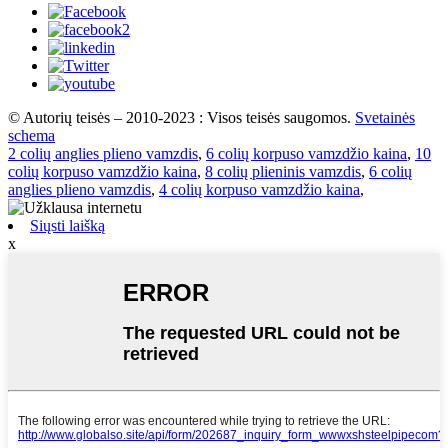
© Autorių teisės – 2010-2023 : Visos teisės saugomos.
Svetainės
schema
2 colių anglies plieno vamzdis
,
6 colių korpuso vamzdžio kaina
,
10
colių korpuso vamzdžio kaina
,
8 colių plieninis vamzdis
,
6 colių
anglies plieno vamzdis
,
4 colių korpuso vamzdžio kaina
,
Siųsti laišką
x