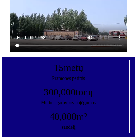
15
metų
Pramonės patirtis
300,000
tonų
Metinis gamybos pajėgumas
40,000
m²
sandėlį