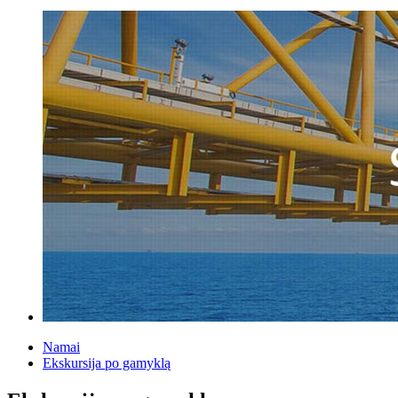
Namai
Ekskursija po gamyklą