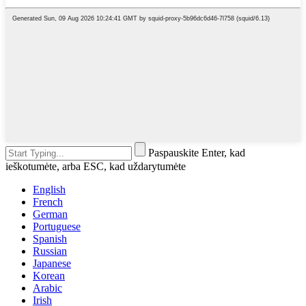
Paspauskite Enter, kad
ieškotumėte, arba ESC, kad uždarytumėte
English
French
German
Portuguese
Spanish
Russian
Japanese
Korean
Arabic
Irish