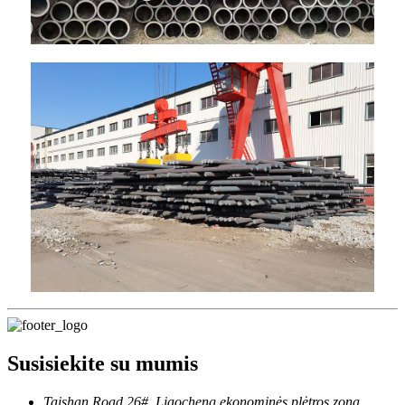
Susisiekite su mumis
Taishan Road 26#, Liaocheng ekonominės plėtros zona,