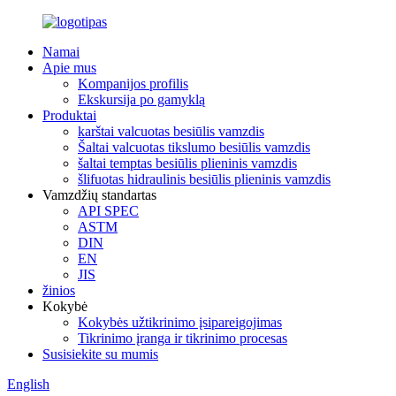
Namai
Apie mus
Kompanijos profilis
Ekskursija po gamyklą
Produktai
karštai valcuotas besiūlis vamzdis
Šaltai valcuotas tikslumo besiūlis vamzdis
šaltai temptas besiūlis plieninis vamzdis
šlifuotas hidraulinis besiūlis plieninis vamzdis
Vamzdžių standartas
API SPEC
ASTM
DIN
EN
JIS
žinios
Kokybė
Kokybės užtikrinimo įsipareigojimas
Tikrinimo įranga ir tikrinimo procesas
Susisiekite su mumis
English