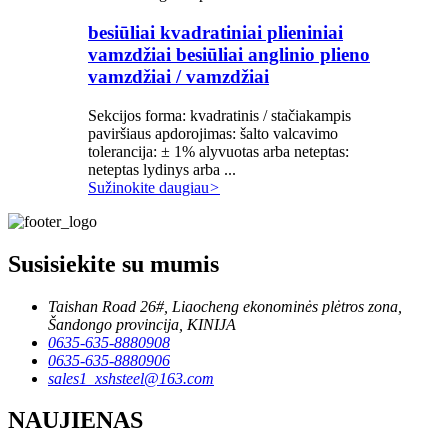
besiūliai kvadratiniai plieniniai
vamzdžiai besiūliai anglinio plieno
vamzdžiai / vamzdžiai
Sekcijos forma: kvadratinis / stačiakampis
paviršiaus apdorojimas: šalto valcavimo
tolerancija: ± 1% alyvuotas arba neteptas:
neteptas lydinys arba ...
Sužinokite daugiau
>
Susisiekite su mumis
Taishan Road 26#, Liaocheng ekonominės plėtros zona,
Šandongo provincija, KINIJA
0635-635-8880908
0635-635-8880906
sales1_xshsteel@163.com
NAUJIENAS