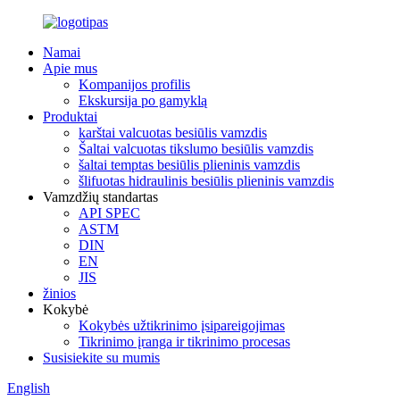
Namai
Apie mus
Kompanijos profilis
Ekskursija po gamyklą
Produktai
karštai valcuotas besiūlis vamzdis
Šaltai valcuotas tikslumo besiūlis vamzdis
šaltai temptas besiūlis plieninis vamzdis
šlifuotas hidraulinis besiūlis plieninis vamzdis
Vamzdžių standartas
API SPEC
ASTM
DIN
EN
JIS
žinios
Kokybė
Kokybės užtikrinimo įsipareigojimas
Tikrinimo įranga ir tikrinimo procesas
Susisiekite su mumis
English