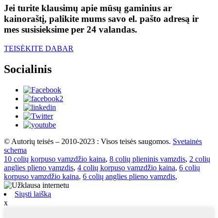
Jei turite klausimų apie mūsų gaminius ar
kainoraštį, palikite mums savo el. pašto adresą ir
mes susisieksime per 24 valandas.
TEISĖKITE DABAR
Socialinis
© Autorių teisės – 2010-2023 : Visos teisės saugomos.
Svetainės
schema
10 colių korpuso vamzdžio kaina
,
8 colių plieninis vamzdis
,
2 colių
anglies plieno vamzdis
,
4 colių korpuso vamzdžio kaina
,
6 colių
korpuso vamzdžio kaina
,
6 colių anglies plieno vamzdis
,
Siųsti laišką
x