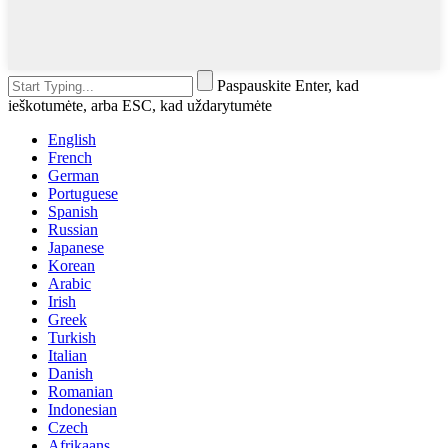
Paspauskite Enter, kad
ieškotumėte, arba ESC, kad uždarytumėte
English
French
German
Portuguese
Spanish
Russian
Japanese
Korean
Arabic
Irish
Greek
Turkish
Italian
Danish
Romanian
Indonesian
Czech
Afrikaans