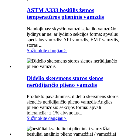
ASTM A333 besiūlis žemos
temperatūros plieninis vamzdis
Naudojimas: skysčio vamzdis, katilo vamzdžio
lydinys ar ne: ar lydinio sekcijos forma: apvalus
specialus vamzdis: API vamzdis, EMT vamzdis,
storas ...
Sužinokite daugiau
>
Didelio skersmens storos sienos
nerūdijančio plieno vamzdis
Produkto pavadinimas: didelio skersmens storos
sienelės nerūdijančio plieno vamzdis Anglies
plieno vamzdžio sekcijos forma: apvali
tolerancija: ± 1% alyvuotas...
Sužinokite daugiau
>