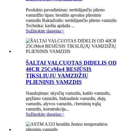
Produkto pavadinimas: nerūdijančio plieno
vamzdžio tipas: besiūlis apvalus plieninis
vamzdis Raktažodis: nerūdijančio plieno vamzdis
Technika: karšta apdaila ...
Sužinokite daugiau
>
ŠALTAI VALCUOTAS DIDELIS OD
40CR 25CrMo4 BESIŪSIS
TIKSLIŲJŲ VAMZDŽIŲ
PLIENINIS VAMZDIS
Naudojimas: skysčių vamzdis, katilo vamzdis,
gręžimo vamzdis, hidraulinis vamzdis, dujų
vamzdis, alyvos vamzdis, cheminių trąšų
vamzdis, konstrukcija...
Sužinokite daugiau
>