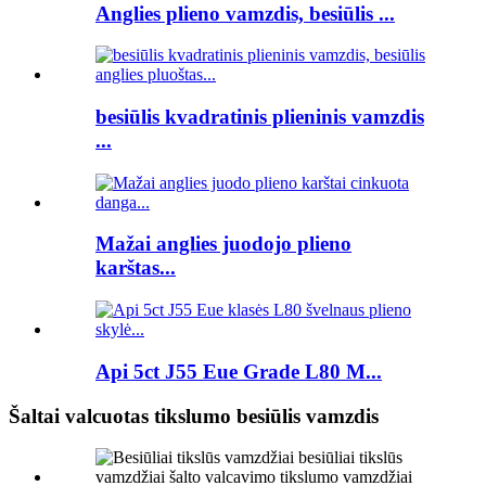
Anglies plieno vamzdis, besiūlis ...
besiūlis kvadratinis plieninis vamzdis
...
Mažai anglies juodojo plieno
karštas...
Api 5ct J55 Eue Grade L80 M...
Šaltai valcuotas tikslumo besiūlis vamzdis