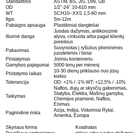
Standartinis
ASTM, BS, JIS, DIN, GB
OD
1/2"-24" 10-610 mm
WT
SCH10--XXS 1,5-60 mm
Ilgis
5m-12m
Pabaigos apsauga
Plastikiniai dangteliai
Juodas dažymas, antikorozinė
Išorinė danga
alyva, cinkuota arba pagal klientų
poreikius
Suvyniotas į ryšulius plieninėmis
Pakavimas
juostelėmis / biriai
Pristatymas
Jūriniu konteineriu
Gamybos pajėgumai
5000 tonų per mėnesį
10-30 dienų priklauso nuo jūsų
Pristatymo laikas
kiekio
Tolerancija
OD: +1% / -1% WT: +12,5% / -10%
Naftos, dujų ar skysčių gabenimas,
Statyba, Elektra, Mašinų gamyba,
Taikymas
Chemijos pramonė, Naftos,
Eismas.
Azija, Indija, Viduriniai Rytai,
Pagrindinė rinka
Amerika, Europa
Skyriaus forma
Kvadratas