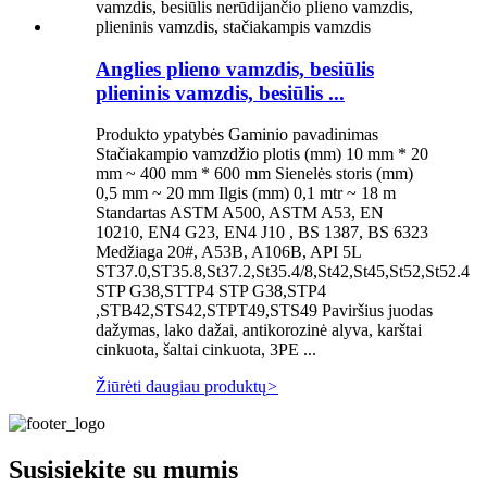
Anglies plieno vamzdis, besiūlis
plieninis vamzdis, besiūlis ...
Produkto ypatybės Gaminio pavadinimas
Stačiakampio vamzdžio plotis (mm) 10 mm * 20
mm ~ 400 mm * 600 mm Sienelės storis (mm)
0,5 mm ~ 20 mm Ilgis (mm) 0,1 mtr ~ 18 m
Standartas ASTM A500, ASTM A53, EN
10210, EN4 G23, EN4 J10 , BS 1387, BS 6323
Medžiaga 20#, A53B, A106B, API 5L
ST37.0,ST35.8,St37.2,St35.4/8,St42,St45,St52,St52.4
STP G38,STTP4 STP G38,STP4
,STB42,STS42,STPT49,STS49 Paviršius juodas
dažymas, lako dažai, antikorozinė alyva, karštai
cinkuota, šaltai cinkuota, 3PE ...
Žiūrėti daugiau produktų
>
Susisiekite su mumis