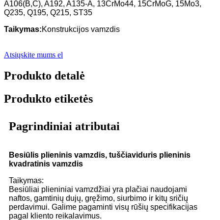
A106(B,C), A192, A135-A, 13CrMo44, 15CrMoG, 15Mo3,
Q235, Q195, Q215, ST35
Taikymas
:
Konstrukcijos vamzdis
Atsiųskite mums el
Produkto detalė
Produkto etiketės
Pagrindiniai atributai
Besiūlis plieninis vamzdis, tuščiaviduris plieninis
kvadratinis vamzdis
Taikymas:
Besiūliai plieniniai vamzdžiai yra plačiai naudojami
naftos, gamtinių dujų, gręžimo, siurbimo ir kitų sričių
perdavimui. Galime pagaminti visų rūšių specifikacijas
pagal kliento reikalavimus.