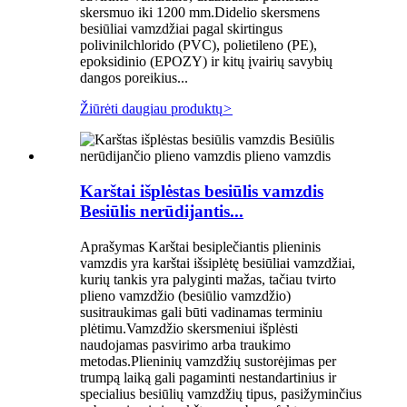
skersmuo iki 1200 mm.Didelio skersmens
besiūliai vamzdžiai pagal skirtingus
polivinilchlorido (PVC), polietileno (PE),
epoksidinio (EPOZY) ir kitų įvairių savybių
dangos poreikius...
Žiūrėti daugiau produktų
>
Karštai išplėstas besiūlis vamzdis
Besiūlis nerūdijantis...
Aprašymas Karštai besiplečiantis plieninis
vamzdis yra karštai išsiplėtę besiūliai vamzdžiai,
kurių tankis yra palyginti mažas, tačiau tvirto
plieno vamzdžio (besiūlio vamzdžio)
susitraukimas gali būti vadinamas terminiu
plėtimu.Vamzdžio skersmeniui išplėsti
naudojamas pasvirimo arba traukimo
metodas.Plieninių vamzdžių sustorėjimas per
trumpą laiką gali pagaminti nestandartinius ir
specialius besiūlių vamzdžių tipus, pasižyminčius