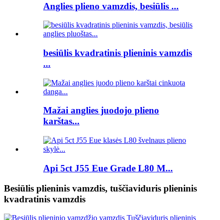
Anglies plieno vamzdis, besiūlis ...
besiūlis kvadratinis plieninis vamzdis
...
Mažai anglies juodojo plieno
karštas...
Api 5ct J55 Eue Grade L80 M...
Besiūlis plieninis vamzdis, tuščiaviduris plieninis
kvadratinis vamzdis