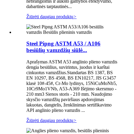
nebrangiomis ir aukšto gamybos efektyvumo,
dabartinės tarptautinės...
Žiūrėti daugiau produktų
>
Steel Pipng ASTM A53 / A106
besiūlių vamzdžių siūlė...
Aprašymas ASTM A53 anglinio plieno vamzdis
dengia besiūlius, suvirintus, juodus ir karštai
cinkuotus vamzdžius.Standartas BS 1387, BS
EN 10297, BS 4568, BS EN10217, JIS G3457
klasė 10#-45#, Cr-Mo lydinys, 15NiCuMoNb5,
10Cr9Mo1VNb, A53-A369 Išėjimo skersmuo -
210 mm3 Sienos storis - 210 mm. Naudojimo
skysčio vamzdžių paviršiaus apdorojimas
lakuotas, dangtelis, ženklinimas sertifikavimo
API anglinio plieno vamzdis ...
Žiūrėti daugiau produktų
>