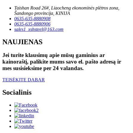
Taishan Road 26#, Liaocheng ekonominės plėtros zona,
Šandongo provincija, KINIJA
0635-635-8880908
0635-635-8880906
sales1_xshsteel@163.com
NAUJIENAS
Jei turite klausimų apie mūsų gaminius ar
kainoraštį, palikite mums savo el. pašto adresą ir
mes susisieksime per 24 valandas.
TEISĖKITE DABAR
Socialinis