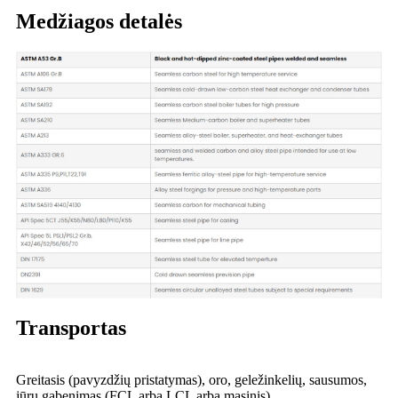
Medžiagos detalės
Transportas
Greitasis (pavyzdžių pristatymas), oro, geležinkelių, sausumos,
jūrų gabenimas (FCL arba LCL arba masinis)