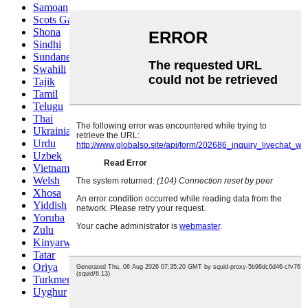
Samoan
Scots Gaelic
Shona
Sindhi
Sundanese
Swahili
Tajik
Tamil
Telugu
Thai
Ukrainian
Urdu
Uzbek
Vietnamese
Welsh
Xhosa
Yiddish
Yoruba
Zulu
Kinyarwanda
Tatar
Oriya
Turkmen
Uyghur