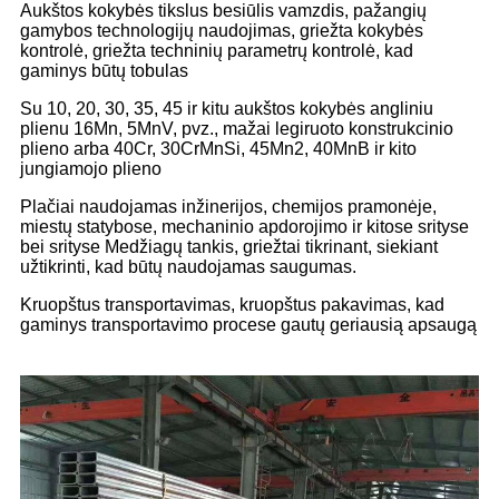
Aukštos kokybės tikslus besiūlis vamzdis, pažangių
gamybos technologijų naudojimas, griežta kokybės
kontrolė, griežta techninių parametrų kontrolė, kad
gaminys būtų tobulas
Su 10, 20, 30, 35, 45 ir kitu aukštos kokybės angliniu
plienu 16Mn, 5MnV, pvz., mažai legiruoto konstrukcinio
plieno arba 40Cr, 30CrMnSi, 45Mn2, 40MnB ir kito
jungiamojo plieno
Plačiai naudojamas inžinerijos, chemijos pramonėje,
miestų statybose, mechaninio apdorojimo ir kitose srityse
bei srityse Medžiagų tankis, griežtai tikrinant, siekiant
užtikrinti, kad būtų naudojamas saugumas.
Kruopštus transportavimas, kruopštus pakavimas, kad
gaminys transportavimo procese gautų geriausią apsaugą