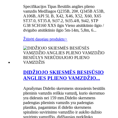
Specifikacijos Tipas Besiūlis anglies plieno
vamzdis Medžiagos Q235B, 20#, Q345B A53B,
A106B, API 5L B, X42, X46, X52, X60, X65
ST37.0, ST35.8, St37.2, St35.4/8, St42, STP
G38 SCH160 XXS ilgis Vieno atsitiktinio ilgio /
dvigubo atsitiktinio ilgio 5m-14m, 5,8m, 6...
Žiūrėti daugiau produktų
>
DIDŽIOJO SKIESMĖS BESISŪSIO
ANGLIES PLIENO VAMZDŽIO...
Aprašymas Didelio skersmens storasienis besiūlis
plieninis vamzdis reiškia vamzdį, kurio skersmuo
yra didesnis nei 159 mm.Didelio skersmens
padengtas plieninis vamzdis yra padengtas
plastiku, pagamintas iš didelio skersmens
spiralinio suvirinimo vamzdžio ir aukšto dažnio
suvirinto vamzdžio, didžiausias purkštuko