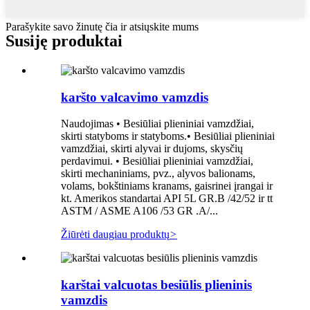
Parašykite savo žinutę čia ir atsiųskite mums
Susiję produktai
karšto valcavimo vamzdis
Naudojimas • Besiūliai plieniniai vamzdžiai,
skirti statyboms ir statyboms.• Besiūliai plieniniai
vamzdžiai, skirti alyvai ir dujoms, skysčių
perdavimui. • Besiūliai plieniniai vamzdžiai,
skirti mechaniniams, pvz., alyvos balionams,
volams, bokštiniams kranams, gaisrinei įrangai ir
kt. Amerikos standartai API 5L GR.B /42/52 ir tt
ASTM / ASME A106 /53 GR .A/...
Žiūrėti daugiau produktų
>
karštai valcuotas besiūlis plieninis
vamzdis