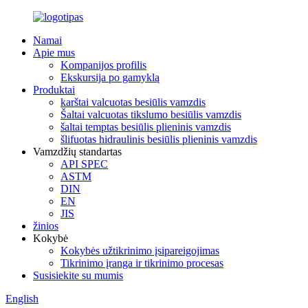
Namai
Apie mus
Kompanijos profilis
Ekskursija po gamyklą
Produktai
karštai valcuotas besiūlis vamzdis
Šaltai valcuotas tikslumo besiūlis vamzdis
šaltai temptas besiūlis plieninis vamzdis
šlifuotas hidraulinis besiūlis plieninis vamzdis
Vamzdžių standartas
API SPEC
ASTM
DIN
EN
JIS
žinios
Kokybė
Kokybės užtikrinimo įsipareigojimas
Tikrinimo įranga ir tikrinimo procesas
Susisiekite su mumis
English