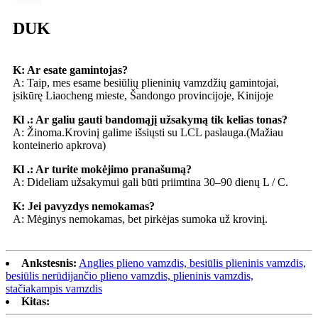
DUK
K: Ar esate gamintojas?
A: Taip, mes esame besiūlių plieninių vamzdžių gamintojai,
įsikūrę Liaocheng mieste, Šandongo provincijoje, Kinijoje
Kl .: Ar galiu gauti bandomąjį užsakymą tik kelias tonas?
A: Žinoma.Krovinį galime išsiųsti su LCL paslauga.(Mažiau
konteinerio apkrova)
Kl .: Ar turite mokėjimo pranašumą?
A: Dideliam užsakymui gali būti priimtina 30–90 dienų L / C.
K: Jei pavyzdys nemokamas?
A: Mėginys nemokamas, bet pirkėjas sumoka už krovinį.
Ankstesnis:
Anglies plieno vamzdis, besiūlis plieninis vamzdis,
besiūlis nerūdijančio plieno vamzdis, plieninis vamzdis,
stačiakampis vamzdis
Kitas: