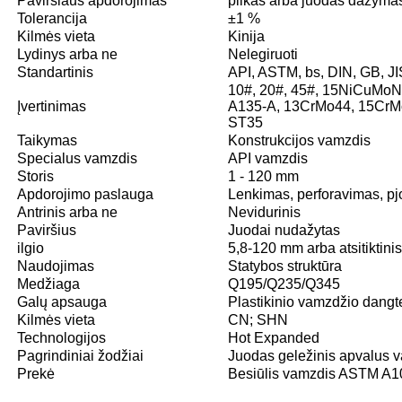
Paviršiaus apdorojimas
plikas arba juodas dažymas
Tolerancija
±1 %
Kilmės vieta
Kinija
Lydinys arba ne
Nelegiruoti
Standartinis
API, ASTM, bs, DIN, GB, JI
10#, 20#, 45#, 15NiCuMoNb
Įvertinimas
A135-A, 13CrMo44, 15CrM
ST35
Taikymas
Konstrukcijos vamzdis
Specialus vamzdis
API vamzdis
Storis
1 - 120 mm
Apdorojimo paslauga
Lenkimas, perforavimas, p
Antrinis arba ne
Nevidurinis
Paviršius
Juodai nudažytas
ilgio
5,8-120 mm arba atsitiktinis
Naudojimas
Statybos struktūra
Medžiaga
Q195/Q235/Q345
Galų apsauga
Plastikinio vamzdžio dangte
Kilmės vieta
CN; SHN
Technologijos
Hot Expanded
Pagrindiniai žodžiai
Juodas geležinis apvalus 
Prekė
Besiūlis vamzdis ASTM A106