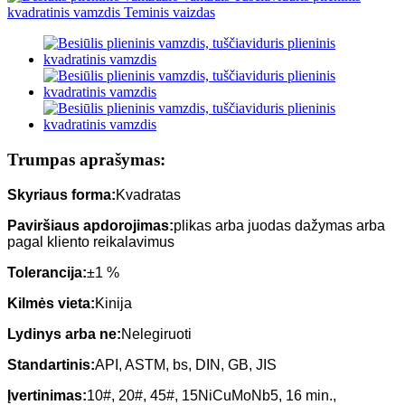
Trumpas aprašymas:
Skyriaus forma
:
Kvadratas
Paviršiaus apdorojimas
:
plikas arba juodas dažymas arba
pagal kliento reikalavimus
Tolerancija
:
±1 %
Kilmės vieta
:
Kinija
Lydinys arba ne
:
Nelegiruoti
Standartinis
:
API, ASTM, bs, DIN, GB, JIS
Įvertinimas
:
10#, 20#, 45#, 15NiCuMoNb5, 16 min.,