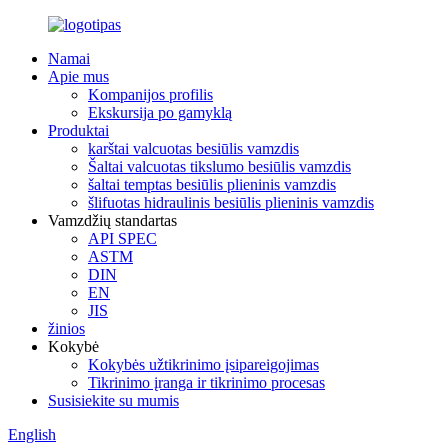
Namai
Apie mus
Kompanijos profilis
Ekskursija po gamyklą
Produktai
karštai valcuotas besiūlis vamzdis
Šaltai valcuotas tikslumo besiūlis vamzdis
šaltai temptas besiūlis plieninis vamzdis
šlifuotas hidraulinis besiūlis plieninis vamzdis
Vamzdžių standartas
API SPEC
ASTM
DIN
EN
JIS
žinios
Kokybė
Kokybės užtikrinimo įsipareigojimas
Tikrinimo įranga ir tikrinimo procesas
Susisiekite su mumis
English