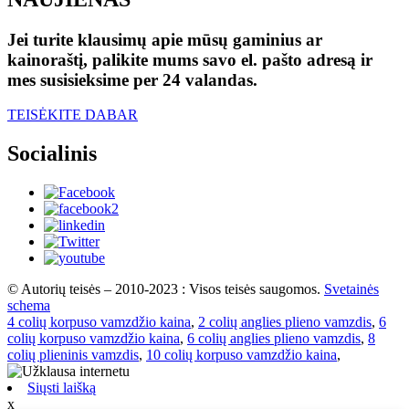
Jei turite klausimų apie mūsų gaminius ar
kainoraštį, palikite mums savo el. pašto adresą ir
mes susisieksime per 24 valandas.
TEISĖKITE DABAR
Socialinis
© Autorių teisės – 2010-2023 : Visos teisės saugomos.
Svetainės
schema
4 colių korpuso vamzdžio kaina
,
2 colių anglies plieno vamzdis
,
6
colių korpuso vamzdžio kaina
,
6 colių anglies plieno vamzdis
,
8
colių plieninis vamzdis
,
10 colių korpuso vamzdžio kaina
,
Siųsti laišką
x