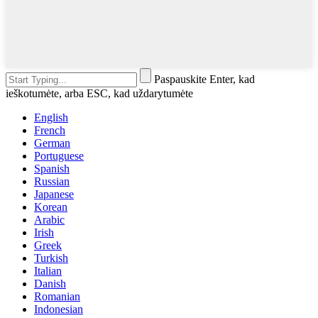
Paspauskite Enter, kad
ieškotumėte, arba ESC, kad uždarytumėte
English
French
German
Portuguese
Spanish
Russian
Japanese
Korean
Arabic
Irish
Greek
Turkish
Italian
Danish
Romanian
Indonesian