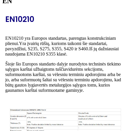
EN
EN10210
EN10210 yra Europos standartas, parengtas konstrukciniam
plienui.Yra įvairių rūšių, kurioms taikomi šie standartai,
pavyzdžiui, S235, S275, S355, S420 ir S460.Iš jų dažniausiai
naudojama EN10210 S355 klasė.
Šioje šio Europos standarto dalyje nurodytos techninės tiekimo
sąlygos karštai užbaigtoms tuščiavidurėms sekcijoms,
suformuotoms karštai, su vėlesniu terminiu apdorojimu arba be
jo, arba suformuotų šaltai su vėlesniu terminiu apdorojimu, kad
būtų gautos lygiavertės metalurgijos sąlygos toms, kurios
gaunamos karštai suformuotame gaminyje.