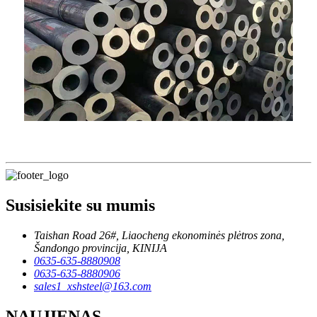
Susisiekite su mumis
Taishan Road 26#, Liaocheng ekonominės plėtros zona,
Šandongo provincija, KINIJA
0635-635-8880908
0635-635-8880906
sales1_xshsteel@163.com
NAUJIENAS