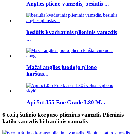
Anglies plieno vamzdis, besiūlis ...
besiūlis kvadratinis plieninis vamzdis
...
Mažai anglies juodojo plieno
karštas...
Api 5ct J55 Eue Grade L80 M...
6 colių šulinio korpuso plieninis vamzdis Plieninis
katilo vamzdis hidraulinis vamzdis