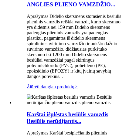
ANGLIES PLIENO VAMZDŽIO...
Aprašymas Didelio skersmens storasienis besiūlis
plieninis vamzdis reiškia vamzdį, kurio skersmuo
yra didesnis nei 159 mm.Didelio skersmens
padengtas plieninis vamzdis yra padengtas
plastiku, pagamintas iš didelio skersmens
spiralinio suvirinimo vamzdžio ir aukšto dažnio
suvirinto vamzdžio, didžiausias purkštuko
skersmuo iki 1200 mm.Didelio skersmens
besiūliai vamzdžiai pagal skirtingus
polivinilchlorido (PVC), polietileno (PE),
epoksidinio (EPOZY) ir kitų įvairių savybių
dangos poreikius...
Žiūrėti daugiau produktų
>
Karštai išplėstas besiūlis vamzdis
Besiūlis nerūdijantis...
Aprašymas Karštai besiplečiantis plieninis