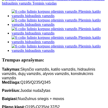
Trumpas aprašymas:
Taikymas:
Skysčio vamzdis, katilo vamzdis, hidraulinis
vamzdis, dujų vamzdis, alyvos vamzdis, konstrukcinis
vamzdis
Medžiaga:
Q195/Q235/Q345
Paviršius:
Juodai nudažytas
Baigiasi:
Nuožulnus sriegis + movos
Plieno klasė:
Q195-Q235/st 37/52