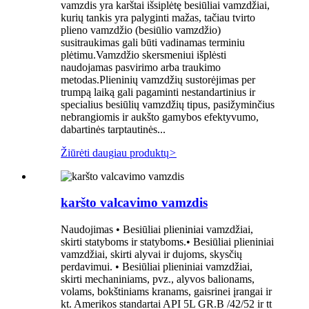
vamzdis yra karštai išsiplėtę besiūliai vamzdžiai,
kurių tankis yra palyginti mažas, tačiau tvirto
plieno vamzdžio (besiūlio vamzdžio)
susitraukimas gali būti vadinamas terminiu
plėtimu.Vamzdžio skersmeniui išplėsti
naudojamas pasvirimo arba traukimo
metodas.Plieninių vamzdžių sustorėjimas per
trumpą laiką gali pagaminti nestandartinius ir
specialius besiūlių vamzdžių tipus, pasižyminčius
nebrangiomis ir aukšto gamybos efektyvumo,
dabartinės tarptautinės...
Žiūrėti daugiau produktų
>
karšto valcavimo vamzdis
Naudojimas • Besiūliai plieniniai vamzdžiai,
skirti statyboms ir statyboms.• Besiūliai plieniniai
vamzdžiai, skirti alyvai ir dujoms, skysčių
perdavimui. • Besiūliai plieniniai vamzdžiai,
skirti mechaniniams, pvz., alyvos balionams,
volams, bokštiniams kranams, gaisrinei įrangai ir
kt. Amerikos standartai API 5L GR.B /42/52 ir tt