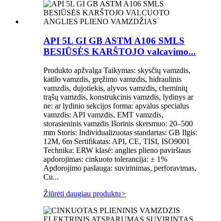
API 5L GI GB ASTM A106 SMLS
BESIŪSĖS KARŠTOJO valcavimo...
Produkto apžvalga Taikymas: skysčių vamzdis,
katilo vamzdis, gręžimo vamzdis, hidraulinis
vamzdis, dujotiekis, alyvos vamzdis, cheminių
trąšų vamzdis, konstrukcinis vamzdis, lydinys ar
ne: ar lydinio sekcijos forma: apvalus specialus
vamzdis: API vamzdis, EMT vamzdis,
storasieninis vamzdis Išorinis skersmuo: 20–500
mm Storis: Individualizuotas standartas: GB Ilgis:
12M, 6m Sertifikatas: API, CE, TISI, ISO9001
Technika: ERW klasė: anglies plieno paviršiaus
apdorojimas: cinkuoto tolerancija: ± 1%
Apdorojimo paslauga: suvirinimas, perforavimas,
Cu...
Žiūrėti daugiau produktų
>