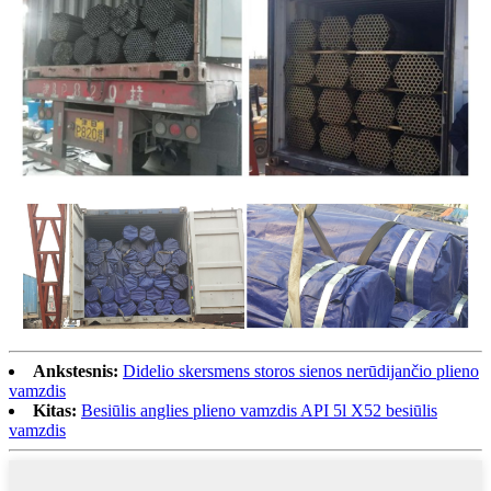
Ankstesnis:
Didelio skersmens storos sienos nerūdijančio plieno
vamzdis
Kitas:
Besiūlis anglies plieno vamzdis API 5l X52 besiūlis
vamzdis