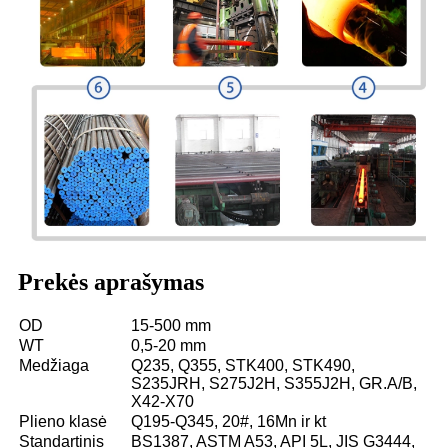
Prekės aprašymas
OD
15-500 mm
WT
0,5-20 mm
Medžiaga
Q235, Q355, STK400, STK490,
S235JRH, S275J2H, S355J2H, GR.A/B,
X42-X70
Plieno klasė
Q195-Q345, 20#, 16Mn ir kt
Standartinis
BS1387, ASTM A53, API 5L, JIS G3444,