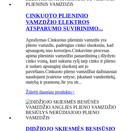
CINKUOTO PLIENINIO
VAMZDŽIO ELEKTROS
ATSPARUMO SUVIRINIMO...
Aprašymas Cinkuotas plieninis vamzdis yra
plieno vamzdis, padengtas cinko sluoksniu, kad
apsaugotų nuo korozijos.Cinkavimo procesas
apima plieninio vamzdžio panardinimą į išlydyto
cinko vonią, kuri sukuria ryšį tarp cinko ir plieno
ir sudaro apsauginį sluoksnį ant jo
paviršiaus.Cinkuoto plieno vamzdžiai dažniausiai
naudojami įvairiose srityse, įskaitant vandentiekį,
statybą ir pramonę.Jie yra str...
Žiūrėti daugiau produktų
>
DIDŽIOJO SKIESMĖS BESISŪSIO