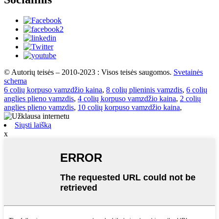
© Autorių teisės – 2010-2023 : Visos teisės saugomos.
Svetainės
schema
6 colių korpuso vamzdžio kaina
,
8 colių plieninis vamzdis
,
6 colių
anglies plieno vamzdis
,
4 colių korpuso vamzdžio kaina
,
2 colių
anglies plieno vamzdis
,
10 colių korpuso vamzdžio kaina
,
Siųsti laišką
x