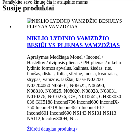
Parašykite savo žinutę čia ir atsiųskite mums
Susiję produktai
NIKLIO LYDINIO VAMZDŽIO
BESIŪLYS PLIENAS VAMZDŽIAS
Aprašymas Medžiaga Monel / Inconel /
Hastelloy / dvipusis plienas / PH plienas / nikelio
lydinio formos apvalus, kalimas, žiedas, ritė,
flanšas, diskas, folija, sferinė, juosta, kvadratas,
strypas, vamzdis, lakštai, klasė N02200、
N02204060 N06601, N06625, N06690,
N08810, N08825, N08020, N08028, N08031,
N010276, N010276, GH, N010665, GH303030
036 GH5188 Inconel706 Inconel600 InconelX-
750 Inconel718 Inconel625 Inconel 617
Inconel601 Inconel690 NS143 NS131 NS113
NS112,Incoloy800H, N.. .
Žiūrėti daugiau produktų
>