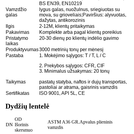
BS EN39, EN10219
Vamzdžio
lygus galas, nuožulnus, sriegiuotas su
galas
mova, su grioveliais;Paviršius: alyvuotas,
dažytas, antikorozinis
Ilgis
2-12M, klientų pritaikymas
Pakavimas
Komplekte arba pagal klientų poreikius
Pristatymo
20-30 dienų po klientų indėlio gavimo
laikas
Produktyvumas
3000 metrinių tonų per mėnesį
Pastaba
1. Mokėjimo sąlygos: T / T, L / C
2. Prekybos sąlygos: CFR, CIF
3. Minimalus užsakymas: 20 tonų
Taikymas
pastatų statyba, naftos ir dujų transportas,
pastoliai ar atrama, gaisrinis vamzdis
Sertifikatas
ISO 9001, API 5L, CE
Dydžių lentelė
OD
ASTM A36 GR.Apvalus plieninis
DN
Išorinis
vamzdis
skersmuo