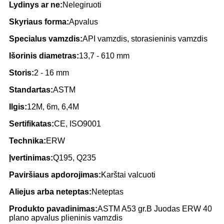
Lydinys ar ne:
Nelegiruoti
Skyriaus forma:
Apvalus
Specialus vamzdis:
API vamzdis, storasieninis vamzdis
Išorinis diametras:
13,7 - 610 mm
Storis:
2 - 16 mm
Standartas:
ASTM
Ilgis:
12M, 6m, 6,4M
Sertifikatas:
CE, ISO9001
Technika:
ERW
Įvertinimas:
Q195, Q235
Paviršiaus apdorojimas:
Karštai valcuoti
Aliejus arba neteptas:
Neteptas
Produkto pavadinimas:
ASTM A53 gr.B Juodas ERW 40
plano apvalus plieninis vamzdis