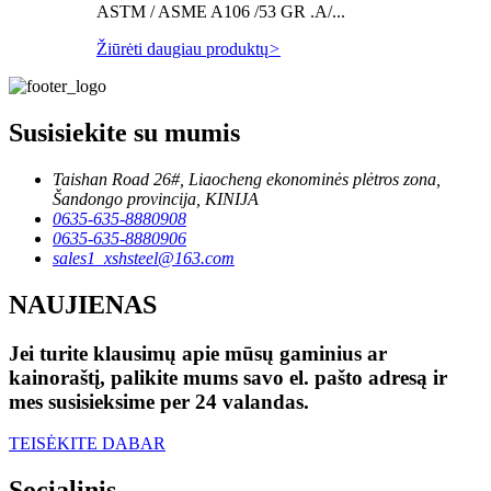
ASTM / ASME A106 /53 GR .A/...
Žiūrėti daugiau produktų
>
Susisiekite su mumis
Taishan Road 26#, Liaocheng ekonominės plėtros zona,
Šandongo provincija, KINIJA
0635-635-8880908
0635-635-8880906
sales1_xshsteel@163.com
NAUJIENAS
Jei turite klausimų apie mūsų gaminius ar
kainoraštį, palikite mums savo el. pašto adresą ir
mes susisieksime per 24 valandas.
TEISĖKITE DABAR
Socialinis