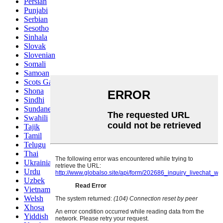
Persian
Punjabi
Serbian
Sesotho
Sinhala
Slovak
Slovenian
Somali
Samoan
Scots Gaelic
Shona
Sindhi
Sundanese
Swahili
Tajik
Tamil
Telugu
Thai
Ukrainian
Urdu
Uzbek
Vietnamese
Welsh
Xhosa
Yiddish