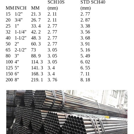
SCH10S
STD SCH40
MM
INCH
MM
(mm)
(mm)
15
1/2"
21. 3
2. 11
2. 77
20
3/4"
26. 7
2. 11
2. 87
25
1"
33. 4
2. 77
3. 38
32
1-1/4"
42. 2
2. 77
3. 56
40
1-1/2"
48. 3
2. 77
3. 68
50
2"
60. 3
2. 77
3. 91
65
2-1/2"
73
3. 05
5. 16
80
3"
88. 9
3. 05
5. 49
100
4"
114. 3
3. 05
6. 02
125
5"
141. 3
3. 4
6. 55
150
6"
168. 3
3. 4
7. 11
200
8"
219. 1
3. 76
8. 18