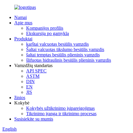
Namai
Apie mus
Kompanijos profilis
Ekskursija po gamyklą
Produktai
karštai valcuotas besiūlis vamzdis
Šaltai valcuotas tikslumo besiūlis vamzdis
šaltai temptas besiūlis plieninis vamzdis
šlifuotas hidraulinis besiūlis plieninis vamzdis
Vamzdžių standartas
API SPEC
ASTM
DIN
EN
JIS
žinios
Kokybė
Kokybės užtikrinimo įsipareigojimas
Tikrinimo įranga ir tikrinimo procesas
Susisiekite su mumis
English