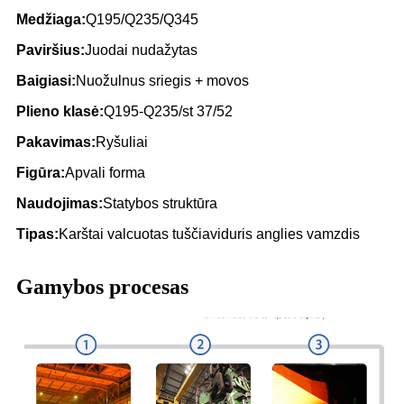
Medžiaga:
Q195/Q235/Q345
Paviršius:
Juodai nudažytas
Baigiasi:
Nuožulnus sriegis + movos
Plieno klasė:
Q195-Q235/st 37/52
Pakavimas:
Ryšuliai
Figūra:
Apvali forma
Naudojimas:
Statybos struktūra
Tipas:
Karštai valcuotas tuščiaviduris anglies vamzdis
Gamybos procesas